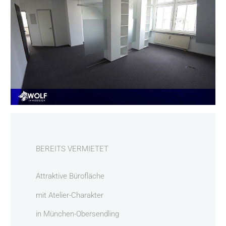
BEREITS VERMIETET
Attraktive Bürofläche
mit Atelier-Charakter
in München-Obersendling