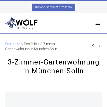
Immobilienwert ermitteln
Startseite
»
Portfolio
»
3-Zimmer-


Gartenwohnung in München-Solln
3-Zimmer-Gartenwohnung
in München-Solln