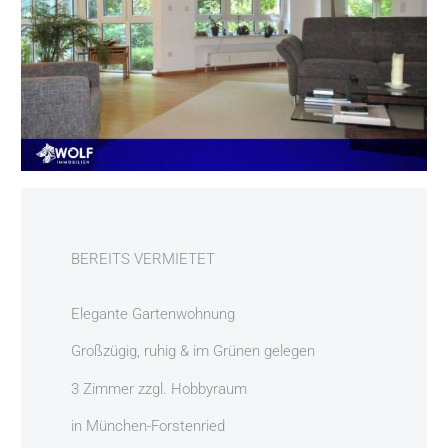
BEREITS VERMIETET
Elegante Gartenwohnung
Großzügig, ruhig & im Grünen gelegen
3 Zimmer zzgl. Hobbyraum
in München-Forstenried