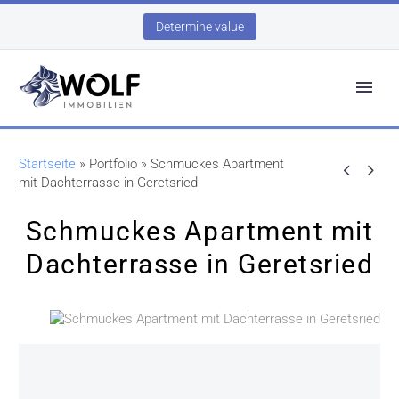
Determine value
Startseite
»
Portfolio
»
Schmuckes Apartment


mit Dachterrasse in Geretsried
Schmuckes Apartment mit
Dachterrasse in Geretsried